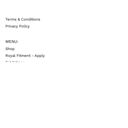
Terms & Conditions
Privacy Policy
MENU:
Shop
Royal Fitment - Apply
Exhibitions
About
Contact
media@oijoij.com
Copyright © 2024 by OijOij AB