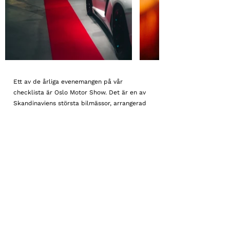
Ett av de årliga evenemangen på vår
checklista är Oslo Motor Show. Det är en av
Skandinaviens största bilmässor, arrangerad
av Albinsson & Sjöberg och Norges
Varemesse. Bilentusiaster från Sverige, Norge,
Danmark och andra länder strömmar till
detta evenemang för att bevittna
bilutställningar i världsklass. Utöver
bilmässan pågår även drifting, rallysprint och
stuntshower utanför mässhallarna.
Terms & Conditions
Privacy Policy