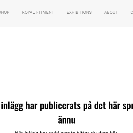
SHOP
ROYAL FITMENT
EXHIBITIONS
ABOUT
C
 inlägg har publicerats på det här sp
ännu
När inlägg har publicerats hittar du dem här.