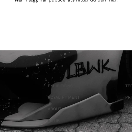
EXHIBITIONS
TE
ROYAL FITMENT
PR
ABOUT
CO
BUTIK