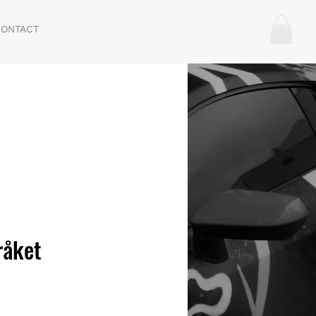
ONTACT
råket